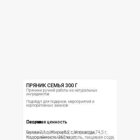
ПРЯНИК СЕМЬЯ 300 Г
Пряники ручной работы из натуральных
ингредиентов
Подойдут для подарков, мероприятий и
корпоративных заказов
Состав
Пищевая ценность
мука высшего сорта, сахар, вода,
Белки-7,1 г, Жиры-8,2 г, Углеводы-74,5 г,
подсолнечное масло, соль, пищевая сода,
Калорийность-362 ккал