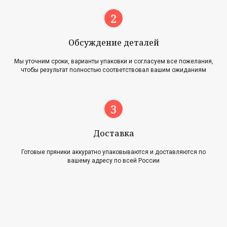
Обсуждение деталей
Мы уточним сроки, варианты упаковки и согласуем все пожелания,
чтобы результат полностью соответствовал вашим ожиданиям
Главная
Акции
Наша история
Блог
Оплата и доставка
Новости
Возврат и обмен
Доставка
Готовые пряники аккуратно упаковываются и доставляются по
Контакты
вашему адресу по всей России
Для оптовиков
Карта сайта
Контакты