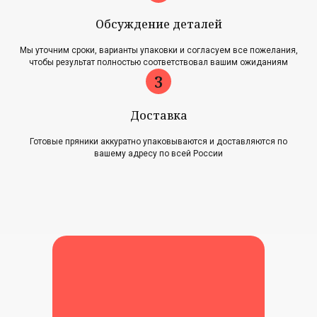
Обсуждение деталей
Главная
Акции
Мы уточним сроки, варианты упаковки и согласуем все пожелания,
Наша история
Блог
чтобы результат полностью соответствовал вашим ожиданиям
Оплата и доставка
Новости
Возврат и обмен
Доставка
Готовые пряники аккуратно упаковываются и доставляются по
Контакты
вашему адресу по всей России
Для оптовиков
Карта сайта
Контакты
+7 (961) 500-28-53
г. Павловский Посад,
ул. Интернациональная, 34А