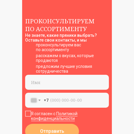
ПРОКОНСУЛЬТИРУЕМ
ПО АССОРТИМЕНТУ
Способы оплаты
Не знаете, какие пряники выбрать?
Оставьте свои контакты, и мы
проконсультируем вас
по ассортименту
расскажем о вкусах, которые
продаются
предложим лучшие условия
© 2023 — 2026 ИП Козубова Наталья Юрьевна
сотрудничества
ИНН 233701931939, ОГРНИП 322508100503572
Политика конфиденциальности
Договор оферты
+7
Пользовательское соглашение
Я согласен с
Политикой
конфиденциальности
Отправить