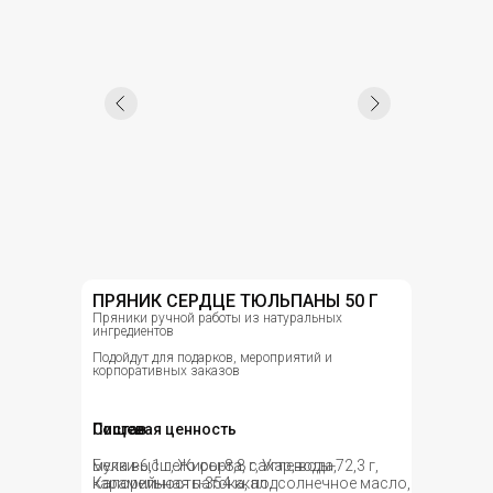
ПРЯНИК СЕРДЦЕ ТЮЛЬПАНЫ 50 Г
Пряники ручной работы из натуральных
ингредиентов
Подойдут для подарков, мероприятий и
корпоративных заказов
Состав
Пищевая ценность
мука высшего сорта, сахар, вода,
Белки-6,1 г, Жиры-8,8 г, Углеводы-72,3 г,
карамельная патока, подсолнечное масло,
Калорийность-354 ккал