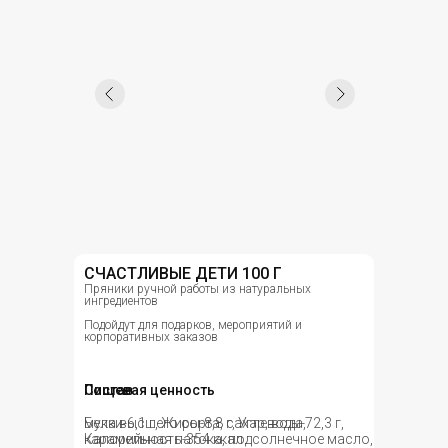
СЧАСТЛИВЫЕ ДЕТИ 100 Г
Пряники ручной работы из натуральных
ингредиентов
Подойдут для подарков, мероприятий и
корпоративных заказов
Состав
Пищевая ценность
мука высшего сорта, сахар, вода,
Белки-6,1 г, Жиры-8,8 г, Углеводы-72,3 г,
карамельная патока, подсолнечное масло,
Калорийность-354 ккал