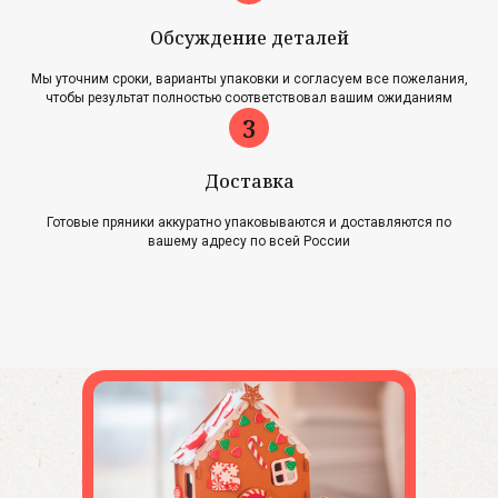
Обсуждение деталей
Главная
Акции
Мы уточним сроки, варианты упаковки и согласуем все пожелания,
Наша история
Блог
чтобы результат полностью соответствовал вашим ожиданиям
Оплата и доставка
Новости
Возврат и обмен
Доставка
Готовые пряники аккуратно упаковываются и доставляются по
Контакты
вашему адресу по всей России
Для оптовиков
Карта сайта
Контакты
+7 (961) 500-28-53
г. Павловский Посад,
ул. Интернациональная, 34А