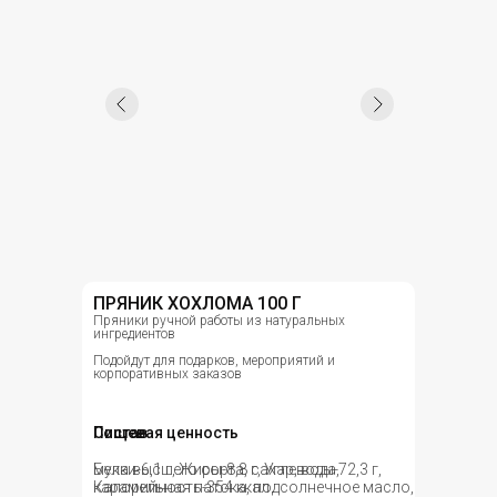
ПРЯНИК ХОХЛОМА 100 Г
Пряники ручной работы из натуральных
ингредиентов
Подойдут для подарков, мероприятий и
корпоративных заказов
Состав
Пищевая ценность
мука высшего сорта, сахар, вода,
Белки-6,1 г, Жиры-8,8 г, Углеводы-72,3 г,
карамельная патока, подсолнечное масло,
Калорийность-354 ккал