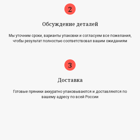
Обсуждение деталей
Мы уточним сроки, варианты упаковки и согласуем все пожелания,
чтобы результат полностью соответствовал вашим ожиданиям
Главная
Акции
Наша история
Блог
Оплата и доставка
Новости
Возврат и обмен
Доставка
Готовые пряники аккуратно упаковываются и доставляются по
Контакты
вашему адресу по всей России
Для оптовиков
Карта сайта
Контакты