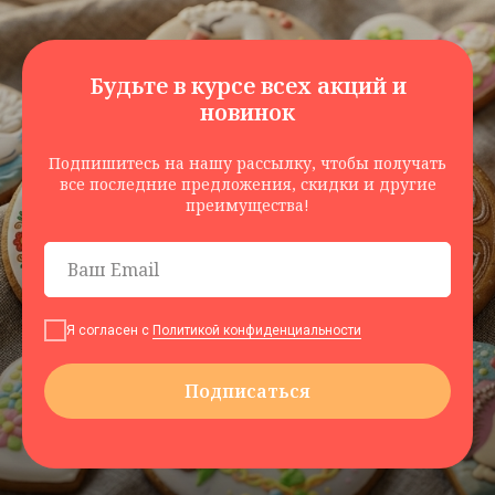
Контакты
Будьте в курсе всех акций и
+7 (961) 500-28-53
новинок
г. Павловский Посад,
Подпишитесь на нашу рассылку, чтобы получать
ул. Интернациональная, 34А
все последние предложения, скидки и другие
преимущества!
Способы оплаты
Я согласен с
Политикой конфиденциальности
Подписаться
© 2023 — 2026 ИП Козубова Наталья Юрьевна
ИНН 233701931939, ОГРНИП 322508100503572