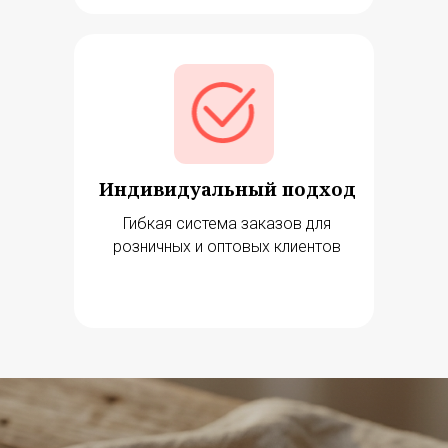
Индивидуальный подход
Главная
Акции
Гибкая система заказов для
Наша история
Блог
розничных и оптовых клиентов
Оплата и доставка
Новости
Возврат и обмен
Контакты
Для оптовиков
Карта сайта