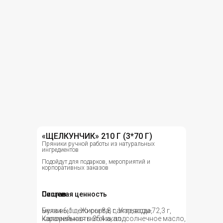
«ЩЕЛКУНЧИК» 210 Г (3*70 Г)
Пряники ручной работы из натуральных
ингредиентов
Подойдут для подарков, мероприятий и
корпоративных заказов
Состав
Пищевая ценность
мука высшего сорта, сахар, вода,
Белки-6,1 г, Жиры-8,8 г, Углеводы-72,3 г,
карамельная патока, подсолнечное масло,
Калорийность-354 ккал