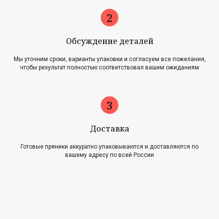
Обсуждение деталей
Мы уточним сроки, варианты упаковки и согласуем все пожелания,
чтобы результат полностью соответствовал вашим ожиданиям
Главная
Акции
Наша история
Блог
Оплата и доставка
Новости
Возврат и обмен
Доставка
Готовые пряники аккуратно упаковываются и доставляются по
Контакты
вашему адресу по всей России
Для оптовиков
Карта сайта
Контакты