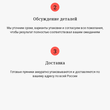
Обсуждение деталей
Мы уточним сроки, варианты упаковки и согласуем все пожелания,
чтобы результат полностью соответствовал вашим ожиданиям
Главная
Акции
Наша история
Блог
Оплата и доставка
Новости
Возврат и обмен
Доставка
Готовые пряники аккуратно упаковываются и доставляются по
Контакты
вашему адресу по всей России
Для оптовиков
Карта сайта
Контакты