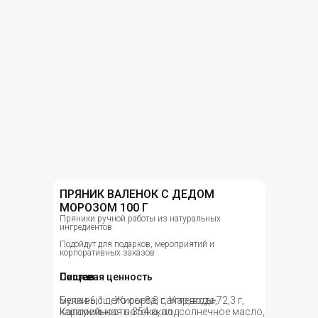
ПРЯНИК ВАЛЕНОК С ДЕДОМ
МОРОЗОМ 100 Г
Пряники ручной работы из натуральных
ингредиентов
Подойдут для подарков, мероприятий и
корпоративных заказов
Состав
Пищевая ценность
мука высшего сорта, сахар, вода,
Белки-6,1 г, Жиры-8,8 г, Углеводы-72,3 г,
карамельная патока, подсолнечное масло,
Калорийность-354 ккал