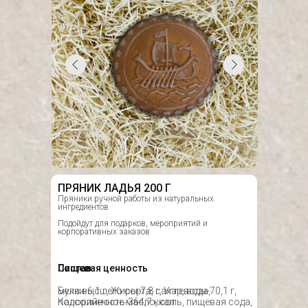
ПРЯНИК ЛАДЬЯ 200 Г
Пряники ручной работы из натуральных
ингредиентов
Подойдут для подарков, мероприятий и
корпоративных заказов
Состав
Пищевая ценность
мука высшего сорта, сахар, вода,
Белки-6,1 г, Жиры-7,8 г, Углеводы-70,1 г,
подсолнечное масло, соль, пищевая сода,
Калорийность-364,7 ккал