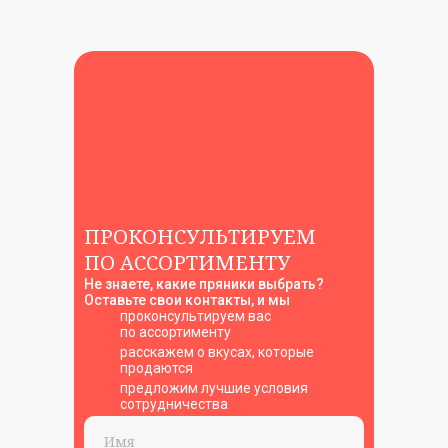
Контакты
+7 (961) 500-28-53
г. Павловский Посад,
ул. Интернациональная, 34А
ПРОКОНСУЛЬТИРУЕМ
Способы оплаты
ПО АССОРТИМЕНТУ
Не знаете, какие пряники выбрать?
Оставьте свои контакты, и мы
проконсультируем вас
по ассортименту
© 2023 — 2026 ИП Козубова Наталья Юрьевна
расскажем о вкусах, которые
продаются
ИНН 233701931939, ОГРНИП 322508100503572
предложим лучшие условия
сотрудничества
Политика конфиденциальности
Договор оферты