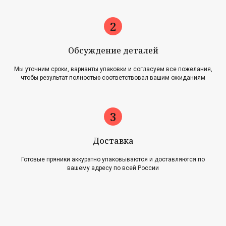
Обсуждение деталей
Мы уточним сроки, варианты упаковки и согласуем все пожелания,
чтобы результат полностью соответствовал вашим ожиданиям
Главная
Акции
Наша история
Блог
Оплата и доставка
Новости
Возврат и обмен
Доставка
Готовые пряники аккуратно упаковываются и доставляются по
Контакты
вашему адресу по всей России
Для оптовиков
Карта сайта