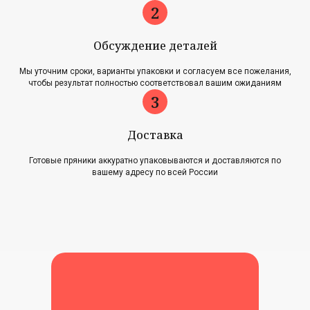
Обсуждение деталей
Главная
Акции
Мы уточним сроки, варианты упаковки и согласуем все пожелания,
Наша история
Блог
чтобы результат полностью соответствовал вашим ожиданиям
Оплата и доставка
Новости
Возврат и обмен
Доставка
Контакты
Готовые пряники аккуратно упаковываются и доставляются по
Для оптовиков
вашему адресу по всей России
Карта сайта
Контакты
+7 (961) 500-28-53