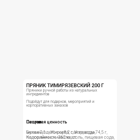
ПРЯНИК ТИМИРЯЗЕВСКИЙ 200 Г
Пряники ручной работы из натуральных
ингредиентов
Подойдут для подарков, мероприятий и
корпоративных заказов
Состав
Пищевая ценность
мука высшего сорта, сахар, вода,
Белки-7,1 г, Жиры-8,2 г, Углеводы-74,5 г,
подсолнечное масло, соль, пищевая сода,
Калорийность-362 ккал