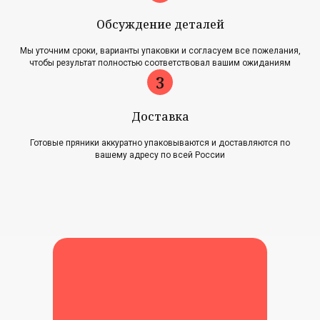
Обсуждение деталей
Главная
Акции
Мы уточним сроки, варианты упаковки и согласуем все пожелания,
Наша история
Блог
чтобы результат полностью соответствовал вашим ожиданиям
Оплата и доставка
Новости
Возврат и обмен
Доставка
Готовые пряники аккуратно упаковываются и доставляются по
Контакты
вашему адресу по всей России
Для оптовиков
Карта сайта
Контакты
+7 (961) 500-28-53
г. Павловский Посад,
ул. Интернациональная, 34А