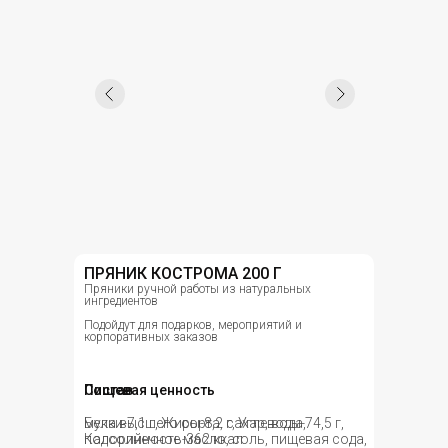
ПРЯНИК КОСТРОМА 200 Г
Пряники ручной работы из натуральных
ингредиентов
Подойдут для подарков, мероприятий и
корпоративных заказов
Состав
Пищевая ценность
мука высшего сорта, сахар, вода,
Белки-7,1 г, Жиры-8,2 г, Углеводы-74,5 г,
подсолнечное масло, соль, пищевая сода,
Калорийность-362 ккал