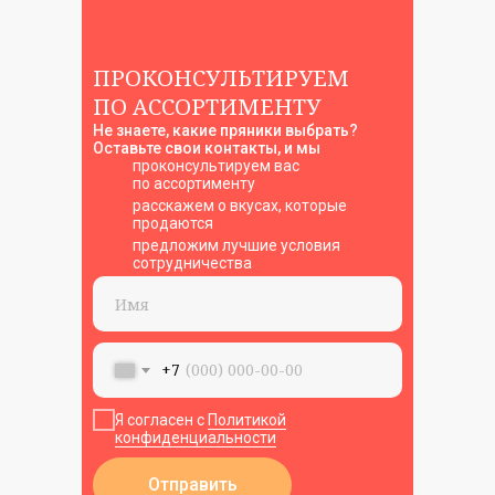
ПРОКОНСУЛЬТИРУЕМ
ПО АССОРТИМЕНТУ
Способы оплаты
Не знаете, какие пряники выбрать?
Оставьте свои контакты, и мы
проконсультируем вас
по ассортименту
расскажем о вкусах, которые
продаются
предложим лучшие условия
© 2023 — 2026 ИП Козубова Наталья Юрьевна
сотрудничества
ИНН 233701931939, ОГРНИП 322508100503572
Политика конфиденциальности
Договор оферты
+7
Пользовательское соглашение
Я согласен с
Политикой
конфиденциальности
Отправить