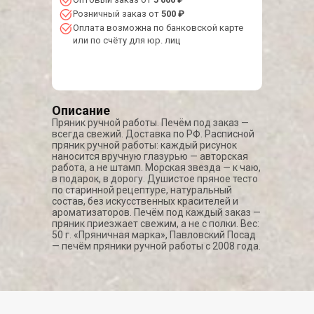
Розничный заказ от
500 ₽
Оплата возможна по банковской карте
или по счёту для юр. лиц
Описание
Пряник ручной работы. Печём под заказ —
всегда свежий. Доставка по РФ. Расписной
пряник ручной работы: каждый рисунок
наносится вручную глазурью — авторская
работа, а не штамп. Морская звезда — к чаю,
в подарок, в дорогу. Душистое пряное тесто
по старинной рецептуре, натуральный
состав, без искусственных красителей и
ароматизаторов. Печём под каждый заказ —
пряник приезжает свежим, а не с полки. Вес:
50 г. «Пряничная марка», Павловский Посад
— печём пряники ручной работы с 2008 года.