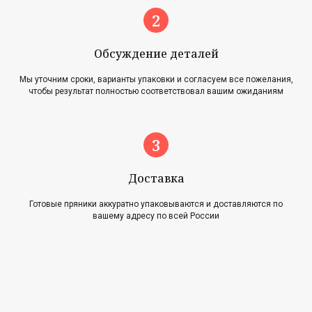
Обсуждение деталей
Мы уточним сроки, варианты упаковки и согласуем все пожелания,
чтобы результат полностью соответствовал вашим ожиданиям
Главная
Акции
Наша история
Блог
Оплата и доставка
Новости
Возврат и обмен
Доставка
Готовые пряники аккуратно упаковываются и доставляются по
Контакты
вашему адресу по всей России
Для оптовиков
Карта сайта
Контакты