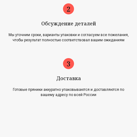
Обсуждение деталей
Мы уточним сроки, варианты упаковки и согласуем все пожелания,
чтобы результат полностью соответствовал вашим ожиданиям
Главная
Акции
Наша история
Блог
Оплата и доставка
Новости
Возврат и обмен
Доставка
Готовые пряники аккуратно упаковываются и доставляются по
Контакты
вашему адресу по всей России
Для оптовиков
Карта сайта
Контакты