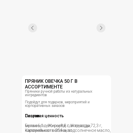
ПРЯНИК ОВЕЧКА 50 Г В
АССОРТИМЕНТЕ
Пряники ручной работы из натуральных
ингредиентов
Подойдут для подарков, мероприятий и
корпоративных заказов
Состав
Пищевая ценность
мука высшего сорта, сахар, вода,
Белки-6,1 г, Жиры-8,8 г, Углеводы-72,3 г,
карамельная патока, подсолнечное масло,
Калорийность-354 ккал