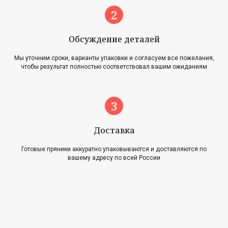
Обсуждение деталей
Мы уточним сроки, варианты упаковки и согласуем все пожелания,
чтобы результат полностью соответствовал вашим ожиданиям
Главная
Акции
Наша история
Блог
Оплата и доставка
Новости
Возврат и обмен
Доставка
Готовые пряники аккуратно упаковываются и доставляются по
Контакты
вашему адресу по всей России
Для оптовиков
Карта сайта
Контакты