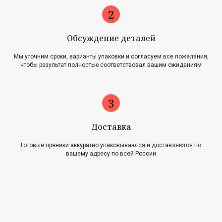
Обсуждение деталей
Мы уточним сроки, варианты упаковки и согласуем все пожелания,
чтобы результат полностью соответствовал вашим ожиданиям
Главная
Акции
Наша история
Блог
Оплата и доставка
Новости
Возврат и обмен
Доставка
Готовые пряники аккуратно упаковываются и доставляются по
Контакты
вашему адресу по всей России
Для оптовиков
Карта сайта
Контакты