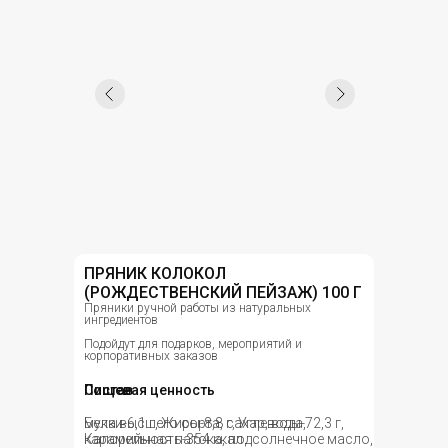
ПРЯНИК КОЛОКОЛ
(РОЖДЕСТВЕНСКИЙ ПЕЙЗАЖ) 100 Г
Пряники ручной работы из натуральных
ингредиентов
Подойдут для подарков, мероприятий и
корпоративных заказов
Состав
Пищевая ценность
мука высшего сорта, сахар, вода,
Белки-6,1 г, Жиры-8,8 г, Углеводы-72,3 г,
карамельная патока, подсолнечное масло,
Калорийность-354 ккал