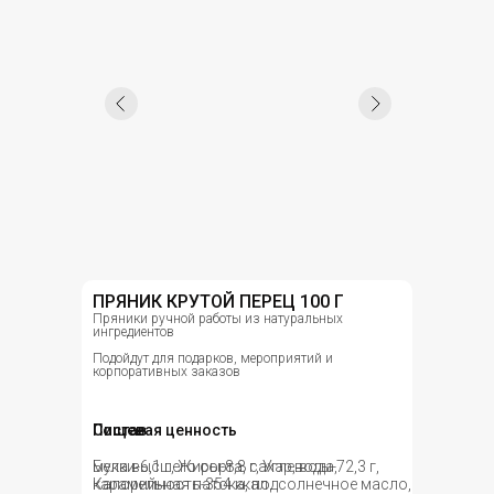
ПРЯНИК КРУТОЙ ПЕРЕЦ 100 Г
Пряники ручной работы из натуральных
ингредиентов
Подойдут для подарков, мероприятий и
корпоративных заказов
Состав
Пищевая ценность
мука высшего сорта, сахар, вода,
Белки-6,1 г, Жиры-8,8 г, Углеводы-72,3 г,
карамельная патока, подсолнечное масло,
Калорийность-354 ккал