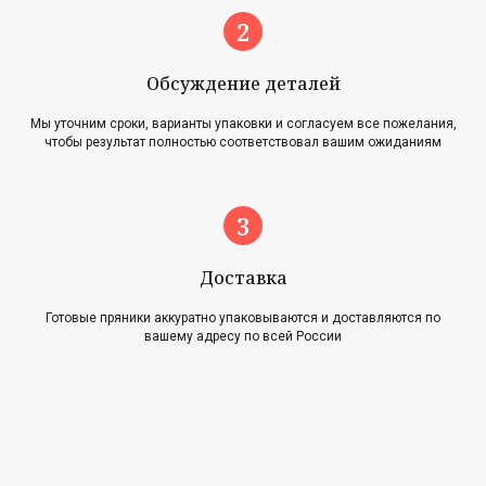
Обсуждение деталей
Мы уточним сроки, варианты упаковки и согласуем все пожелания,
чтобы результат полностью соответствовал вашим ожиданиям
Главная
Акции
Наша история
Блог
Оплата и доставка
Новости
Возврат и обмен
Доставка
Готовые пряники аккуратно упаковываются и доставляются по
Контакты
вашему адресу по всей России
Для оптовиков
Карта сайта
Контакты