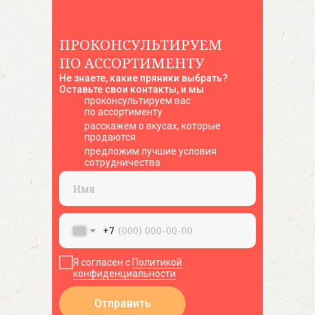
ПРОКОНСУЛЬТИРУЕМ
ПО АССОРТИМЕНТУ
Способы оплаты
Не знаете, какие пряники выбрать?
Оставьте свои контакты, и мы
проконсультируем вас
по ассортименту
расскажем о вкусах, которые
продаются
предложим лучшие условия
© 2023 — 2026 ИП Козубова Наталья Юрьевна
сотрудничества
ИНН 233701931939, ОГРНИП 322508100503572
Политика конфиденциальности
Договор оферты
+7
Пользовательское соглашение
Я согласен с
Политикой
конфиденциальности
Отправить