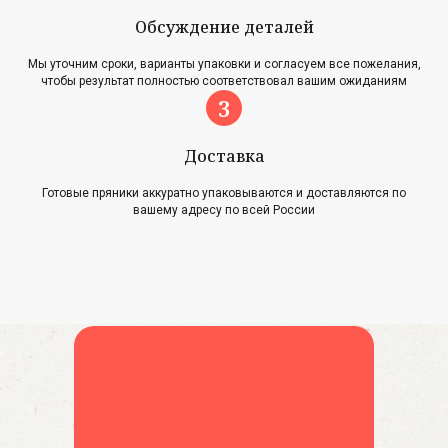
Обсуждение деталей
Главная
Акции
Мы уточним сроки, варианты упаковки и согласуем все пожелания,
Наша история
Блог
чтобы результат полностью соответствовал вашим ожиданиям
Оплата и доставка
Новости
Возврат и обмен
Доставка
Готовые пряники аккуратно упаковываются и доставляются по
Контакты
вашему адресу по всей России
Для оптовиков
Карта сайта
Контакты
+7 (961) 500-28-53
г. Павловский Посад,
ул. Интернациональная, 34А