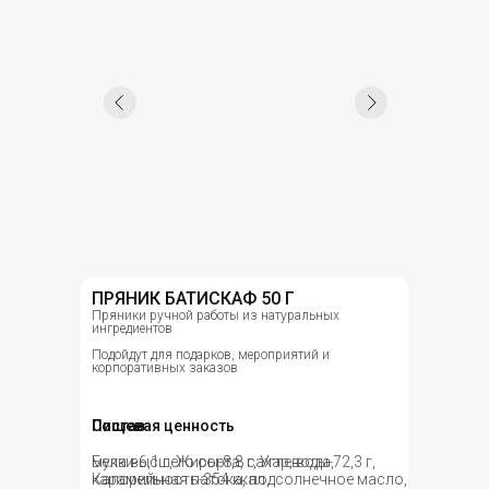
ПРЯНИК БАТИСКАФ 50 Г
Пряники ручной работы из натуральных
ингредиентов
Подойдут для подарков, мероприятий и
корпоративных заказов
Состав
Пищевая ценность
мука высшего сорта, сахар, вода,
Белки-6,1 г, Жиры-8,8 г, Углеводы-72,3 г,
карамельная патока, подсолнечное масло,
Калорийность-354 ккал