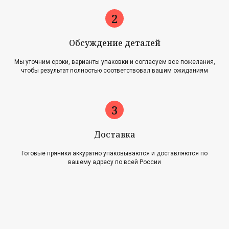
Обсуждение деталей
Мы уточним сроки, варианты упаковки и согласуем все пожелания,
чтобы результат полностью соответствовал вашим ожиданиям
Главная
Акции
Наша история
Блог
Оплата и доставка
Новости
Возврат и обмен
Доставка
Готовые пряники аккуратно упаковываются и доставляются по
Контакты
вашему адресу по всей России
Для оптовиков
Карта сайта
Контакты