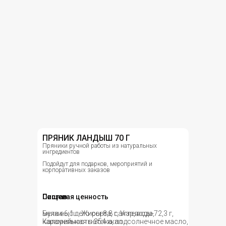
ПРЯНИК ЛАНДЫШ 70 Г
Пряники ручной работы из натуральных
ингредиентов
Подойдут для подарков, мероприятий и
корпоративных заказов
Состав
Пищевая ценность
мука высшего сорта, сахар, вода,
Белки-6,1 г, Жиры-8,8 г, Углеводы-72,3 г,
карамельная патока, подсолнечное масло,
Калорийность-354 ккал