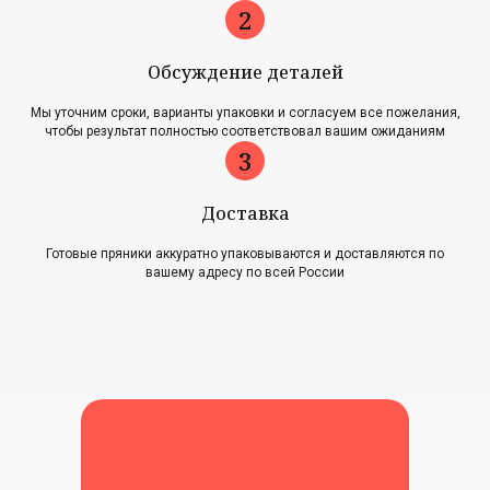
Обсуждение деталей
Главная
Акции
Мы уточним сроки, варианты упаковки и согласуем все пожелания,
Наша история
Блог
чтобы результат полностью соответствовал вашим ожиданиям
Оплата и доставка
Новости
Возврат и обмен
Доставка
Контакты
Готовые пряники аккуратно упаковываются и доставляются по
Для оптовиков
вашему адресу по всей России
Карта сайта
Контакты
+7 (961) 500-28-53