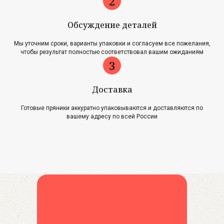
Обсуждение деталей
Главная
Акции
Мы уточним сроки, варианты упаковки и согласуем все пожелания,
Наша история
Блог
чтобы результат полностью соответствовал вашим ожиданиям
Оплата и доставка
Новости
Возврат и обмен
Доставка
Контакты
Готовые пряники аккуратно упаковываются и доставляются по
вашему адресу по всей России
Для оптовиков
Карта сайта
Контакты
+7 (961) 500-28-53
г. Павловский Посад,