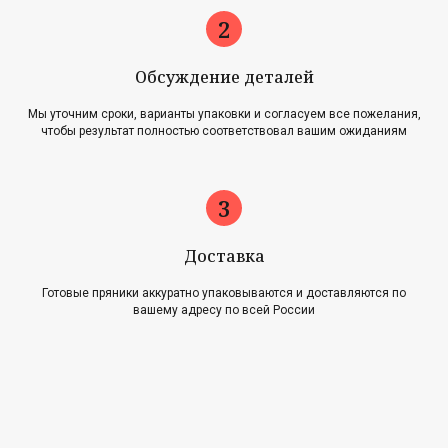
Обсуждение деталей
Мы уточним сроки, варианты упаковки и согласуем все пожелания,
чтобы результат полностью соответствовал вашим ожиданиям
Главная
Акции
Наша история
Блог
Оплата и доставка
Новости
Возврат и обмен
Доставка
Готовые пряники аккуратно упаковываются и доставляются по
Контакты
вашему адресу по всей России
Для оптовиков
Карта сайта
Контакты