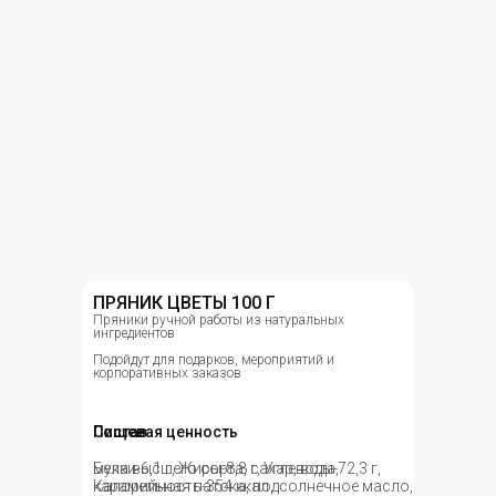
ПРЯНИК ЦВЕТЫ 100 Г
Пряники ручной работы из натуральных
ингредиентов
Подойдут для подарков, мероприятий и
корпоративных заказов
Состав
Пищевая ценность
мука высшего сорта, сахар, вода,
Белки-6,1 г, Жиры-8,8 г, Углеводы-72,3 г,
карамельная патока, подсолнечное масло,
Калорийность-354 ккал